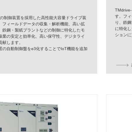
TMdr
す。フィ
は、最新の制御装置を採用した高性能大容量ドライブ装
り、鉄鋼
。フィールドデータの収集・解析機能、高い拡
に特化し
、鉄鋼・製紙プラントなどの制御に特化したモ
ションに
操業の安定と効率化、高い保守性、デジタライ
貢献します。
の自動制御盤をe3化することでIoT機能を追加