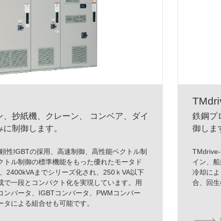
TMdri
ン、抄紙機、クレーン、 コンベア、ダイ
鉄鋼プ
みに制御します。
御しま
は、高信頼性IGBTの採用、高速制御、高性能ベクトル制
TMdri
クトル制御の標準機能をもった優れたモータド
イン、船
、2400kVAまでシリーズ化され、250ｋVA以下
冷却によ
成で一段とコンパクト化を実現しています。用
合、回生
ンバータ、IGBTコンバータ、PWMコンバー
ータによる組合せも可能です。