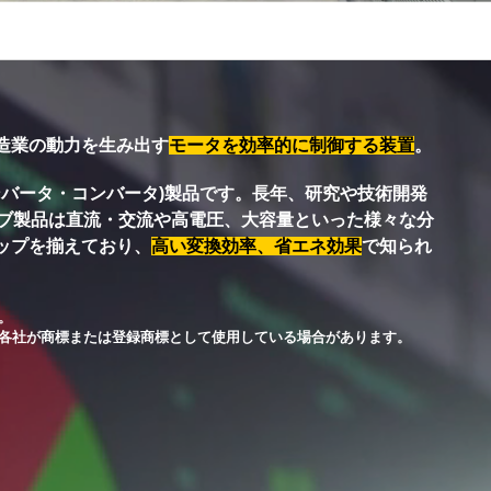
造業の動力を生み出す
モータを効率的に制御する装置
。
インバータ・コンバータ)製品です。長年、研究や技術開発
イブ製品は直流・交流や高電圧、大容量といった様々な分
ップを揃えており、
高い変換効率、省エネ効果
で知られ
す。
各社が商標または登録商標として使用している場合があります。