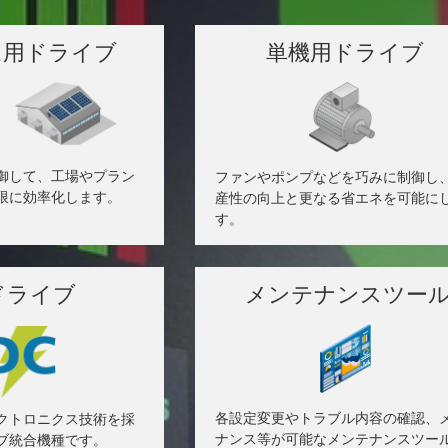
ム用ドライブ
単機用ドライブ
御して、工場やプラン
ファンやポンプなどを巧みに制御し
限に効率化します。
産性の向上と更なる省エネを可能に
す。
ドライブ
メンテナンスツー
各設定変更やトラブル内容の確認、
クトロニクス技術を採
ナンス等が可能なメンテナンスツー
ブ統合機種です。