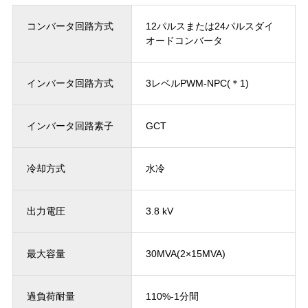
コンバータ回路方式
12パルスまたは24パルスダイ
オードコンバータ
インバータ回路方式
3レベルPWM-NPC(＊1)
インバータ回路素子
GCT
冷却方式
水冷
出力電圧
3.8 kV
最大容量
30MVA(2×15MVA)
過負荷耐量
110%-1分間