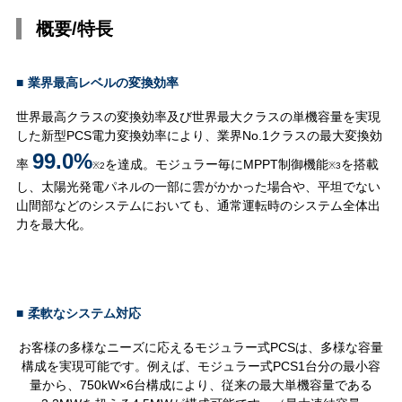
概要/特長
■
業界最高レベルの変換効率
世界最高クラスの変換効率及び世界最大クラスの単機容量を実現
した新型PCS電力変換効率により、業界No.1クラスの最大変換効
99.0%
率
を達成。モジュラー毎にMPPT制御機能
を搭載
※2
※3
し、太陽光発電パネルの一部に雲がかかった場合や、平坦でない
山間部などのシステムにおいても、通常運転時のシステム全体出
力を最大化。
■
柔軟なシステム対応
お客様の多様なニーズに応えるモジュラー式PCSは、多様な容量
構成を実現可能です。例えば、モジュラー式PCS1台分の最小容
量から、750kW×6台構成により、従来の最大単機容量である