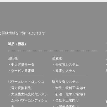
と詳細情報を
ご覧いただけます
製品（機器）
回転機
受変電
・中大容量モータ
・受変電システム
・タービン発電機
・発電システム
パワーエレクトロニクス
監視制御システム
（電力変換製品）
・食品・飲料工場向け
・大規模太陽光発電システ
・石油・化学工場向け
ム用パワーコンディショ
・自動車工場向け
ナ
・太陽光発電向け