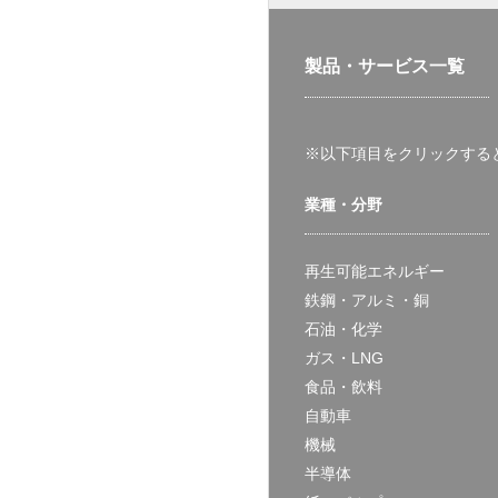
製品・サービス一覧
※以下項目をクリックする
業種・分野
再生可能エネルギー
鉄鋼・アルミ・銅
石油・化学
ガス・LNG
食品・飲料
自動車
機械
半導体