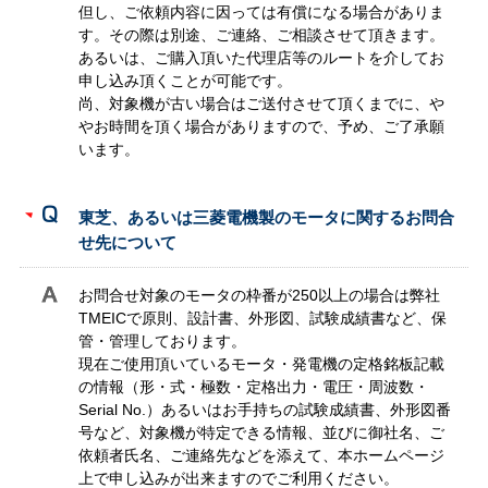
但し、ご依頼内容に因っては有償になる場合がありま
す。その際は別途、ご連絡、ご相談させて頂きます。
あるいは、ご購入頂いた代理店等のルートを介してお
申し込み頂くことが可能です。
尚、対象機が古い場合はご送付させて頂くまでに、や
やお時間を頂く場合がありますので、予め、ご了承願
います。
東芝、あるいは三菱電機製のモータに関するお問合
せ先について
お問合せ対象のモータの枠番が250以上の場合は弊社
TMEICで原則、設計書、外形図、試験成績書など、保
管・管理しております。
現在ご使用頂いているモータ・発電機の定格銘板記載
の情報（形・式・極数・定格出力・電圧・周波数・
Serial No.）あるいはお手持ちの試験成績書、外形図番
号など、対象機が特定できる情報、並びに御社名、ご
依頼者氏名、ご連絡先などを添えて、本ホームページ
上で申し込みが出来ますのでご利用ください。