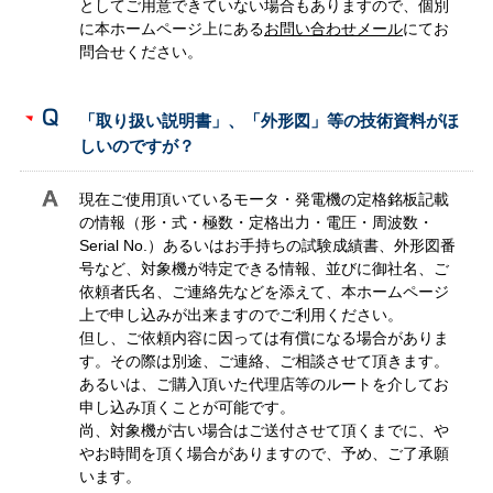
としてご用意できていない場合もありますので、個別
に本ホームページ上にある
お問い合わせメール
にてお
問合せください。
「取り扱い説明書」、「外形図」等の技術資料がほ
しいのですが？
現在ご使用頂いているモータ・発電機の定格銘板記載
の情報（形・式・極数・定格出力・電圧・周波数・
Serial No.）あるいはお手持ちの試験成績書、外形図番
号など、対象機が特定できる情報、並びに御社名、ご
依頼者氏名、ご連絡先などを添えて、本ホームページ
上で申し込みが出来ますのでご利用ください。
但し、ご依頼内容に因っては有償になる場合がありま
す。その際は別途、ご連絡、ご相談させて頂きます。
あるいは、ご購入頂いた代理店等のルートを介してお
申し込み頂くことが可能です。
尚、対象機が古い場合はご送付させて頂くまでに、や
やお時間を頂く場合がありますので、予め、ご了承願
います。