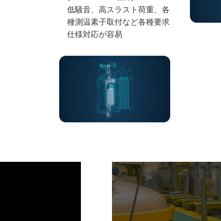
低騒音、高スラスト荷重、各
種測温素子取付
など
各種要求
仕様対応が容易