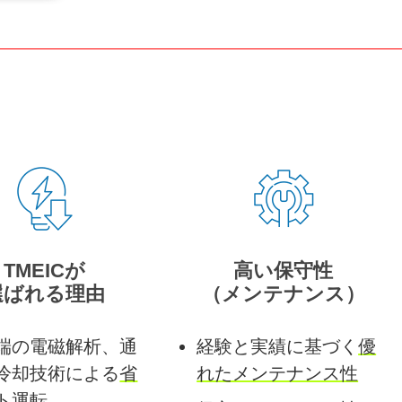
TMEICが
高い保守性
選ばれる理由
（メンテナンス）
端の電磁解析、
通
経験と実績に基づく
優
冷却技術による
省
れたメンテナンス性
ト運転