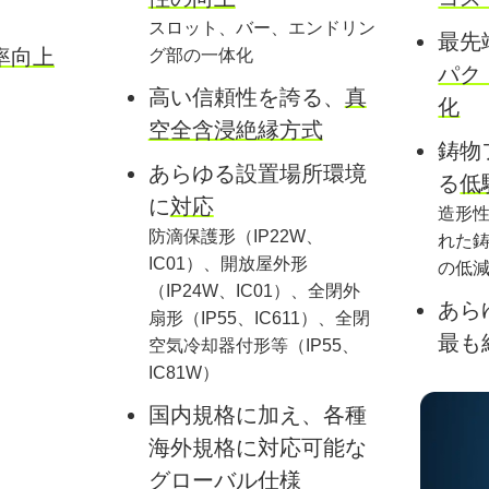
スロット、バー、エンドリン
最先
率向上
グ部の一体化
パク
高い信頼性を誇る、
真
化
空全含浸絶縁方式
鋳物
あらゆる設置場所環境
る
低
に
対応
造形
防滴保護形（IP22W、
れた
IC01）、
開放屋外形
の低
（IP24W、IC01）、
全閉外
あら
扇形（IP55、IC611）、
全閉
最も
空気冷却器付形等（IP55、
IC81W）
国内規格に加え、各種
海外規格に
対応可能な
グローバル仕様