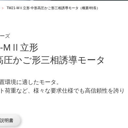
TM21-MⅡ立形 中形高圧かご形三相誘導モータ（概要/特長）
リーズ
1-MⅡ立形
高圧かご形
三相誘導モータ
置環境に適したモータ。
ト荷重など、様々な要求仕様でも高信頼性を誇り
説明書