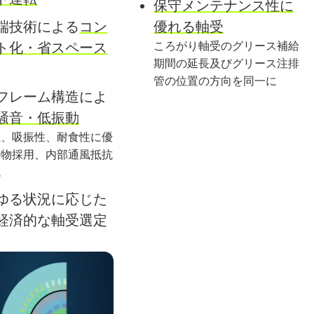
保守メンテナンス性に
端技術による
コン
優れる軸受
ト化・
省スペース
ころがり軸受のグリース補給
期間の延長及び
グリース注排
管の位置の方向を同一に
フレーム構造によ
騒音・低振動
性、吸振性、耐食性に
優
鋳物採用、
内部
通風
抵抗
減
ゆる状況に応じた
経済的な
軸受選定