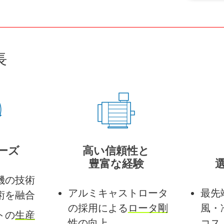
長
リーズ
高い信頼性と
豊富な経験
機の技術
アルミキャストロータ
最先
術を融合
の採用による
ロータ剛
風・
トの
生産
性の向上
コス