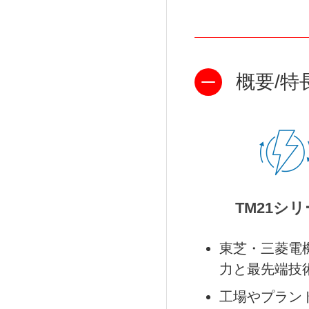
概要/特
TM21シ
東芝・三菱電
力
と
最先端技
工場やプラン