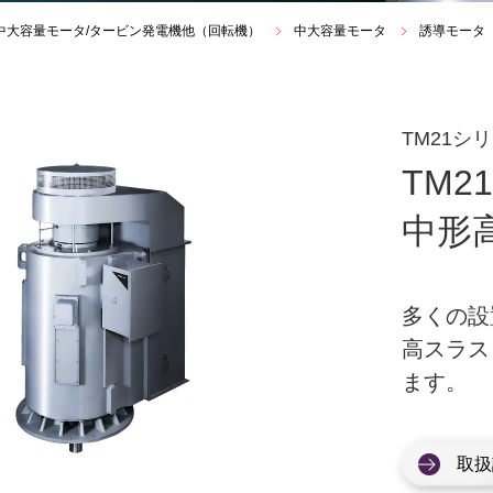
中大容量モータ/タービン発電機他（回転機）
中大容量モータ
誘導モータ
TM21シ
TM2
中形
多くの設
高スラス
ます。
取扱