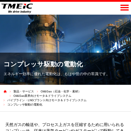
コンプレッサ駆動の
電動化
エネルギー効率に優れた電動化は、
もはや世の中の常識です。
製品・サービス
Oil&Gas（石油・化学・素材）
Oil&Gas業界向けモータ＆ドライブシステム
パイプライン・LNGプラント向けモータ＆ドライブシステム
コンプレッサ駆動の電動化
天然ガスの輸送や、プロセス上ガスを圧縮するために用いられる
コンプレッサ。従来は蒸気タービンやガスタービンで駆動してき