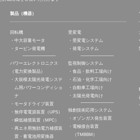
製品（機器）
回転機
受変電
・中大容量モータ
・受変電システム
・タービン発電機
・発電システム
パワーエレクトロニクス
監視制御システム
（電力変換製品）
・食品・飲料工場向け
・大規模太陽光発電システ
・石油・化学工場向け
ム用パワーコンディショ
・自動車工場向け
ナ
・太陽光発電向け
・モータドライブ装置
独創技術応用システム
・無停電電源装置（UPS）
・オゾンガス発生装置
・瞬低補償装置（MPC）
・電極接合装置
・再エネ用無効電力補償装
（TMBBM）
置・蓄電池用変換器