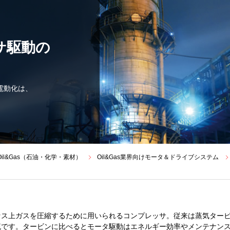
サ駆動の
電動化は、
。
Oil&Gas（石油・化学・素材）
Oil&Gas業界向けモータ＆ドライブシステム
セス上ガスを圧縮するために用いられるコンプレッサ。従来は蒸気ター
流です。タービンに比べるとモータ駆動はエネルギー効率やメンテナン