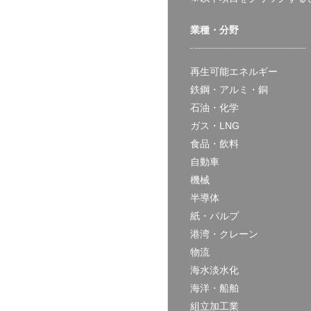
業種・分野
再生可能エネルギー
鉄鋼・アルミ・銅
石油・化学
ガス・LNG
食品・飲料
自動車
機械
半導体
紙・パルプ
港湾・クレーン
物流
海水淡水化
海洋・船舶
組立加工業