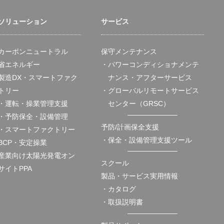
ソリューション
サービス
カーボンニュートラル
保守メンテナンス
省エネルギー
・パワーコンディショナメンテ
製造DX・スマートファク
ナンス・アフターサービス
トリー
・グローバルリモートサービス
・運転・操業管理支援
センター（GRSC）
・予防保全・設備管理
予防/計画保全支援
・スマートファクトリー
・保全・設備管理支援ツール
BCP・安定操業
産業向け太陽光発電オン
スクール
サイトPPA
製品・サービス実用情報
・カタログ
・取扱説明書