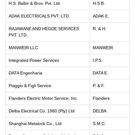
H.S. Balbir & Bros. Pvt. Ltd.
H.S.B.
ADAK ELECTRICALS PVT. LTD.
ADAK E.
RAJAMANE AND HEGDE SERVICES
R. & H.
PVT. LTD.
MANWEIR LLC
MANWEIR
Integrated Power Services
I.P.S.
DATA Engenharia
DATA E.
Piaggio & Figli Service
P. & F.
Flanders Electric Motor Service, Inc.
Flanders
Delba Electrical Co. 1980 (Pty) Ltd
DELBA
Shanghai Metalock Co., Ltd
S.M.C.