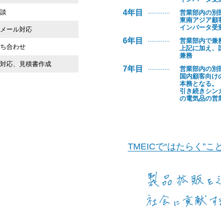
談
4年目
営業部内の別
東南アジア顧
インバータ受
メール対応
6年目
営業部内で兼
打ち合わせ
上記に加え、
兼務
対応、見積書作成
7年目
営業部内の別
国内顧客向け
本務となる。
引き続きシン
の電気品の営
TMEICで“はたらく”こ