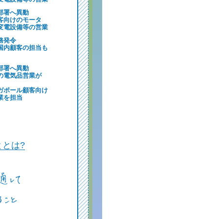
部署へ異動
客向けのモータ
変電設備等の営業
務発令
国内顧客の担当も
部署へ異動
の電気品営業が
ガポール顧客向け
業を担当
ととは?