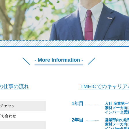
- More Information -
の仕事の流れ
TMEICでのキャリ
1年目
入社 産業第
チェック
素材メーカ向
インバータ受
 打ち合わせ
2年目
営業部内の別
素材メーカ向
インバータ受