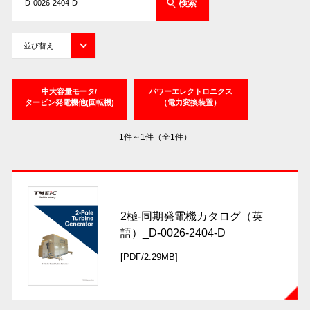
中大容量モータ/
パワーエレクトロニクス
タービン発電機他(回転機)
（電力変換装置）
1件～1件（全1件）
2極-同期発電機カタログ（英
語）_D-0026-2404-D
[PDF/2.29MB]