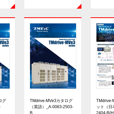
タログ
TMdrive-MVe3カタログ
TMdriv
-
（英語）_A-0063-2503-
ット（日本
B
2404-B(H