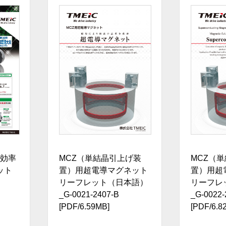
効率
MCZ（単結晶引上げ装
MCZ（
ット
置）用超電導マグネット
置）用超
リーフレット（日本語）
リーフレ
_G-0021-2407-B
_G-0022-
[PDF/6.59MB]
[PDF/6.8