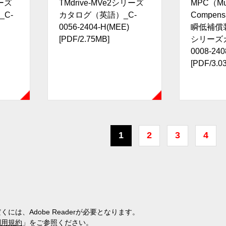
リーズ
TMdrive-MVe2シリーズ
MPC（Mul
C-
カタログ（英語）_C-
Compen
0056-2404-H(MEE)
瞬低補償装
[PDF/2.75MB]
シリーズ
0008-240
[PDF/3.0
1
2
3
4
には、Adobe Readerが必要となります。
利用規約
」をご参照ください。