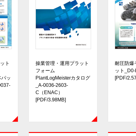
ット
操業管理・運用プラット
耐圧防爆
フォーム
ット_D0-B
基本パッ
PlantLogMeisterカタログ
[PDF/2.5
37-
_A-0036-2603-
C（ENAC）
[PDF/3.98MB]