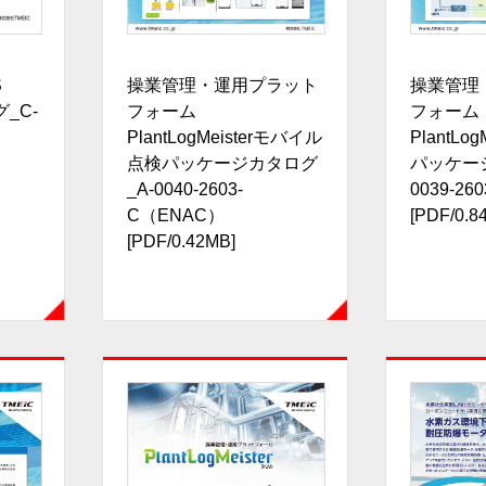
操業管理・運用プラット
操業管理
S
フォーム
フォーム
_C-
PlantLogMeisterモバイル
PlantLo
点検パッケージカタログ
パッケー
_A-0040-2603-
0039-2
C（ENAC）
[PDF/0.8
[PDF/0.42MB]