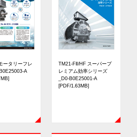
モータリーフレ
TM21-FⅡ/HF スーパープ
0E25003-A
レミアム効率シリーズ
7MB]
_D0-B0E25001-A
[PDF/1.63MB]