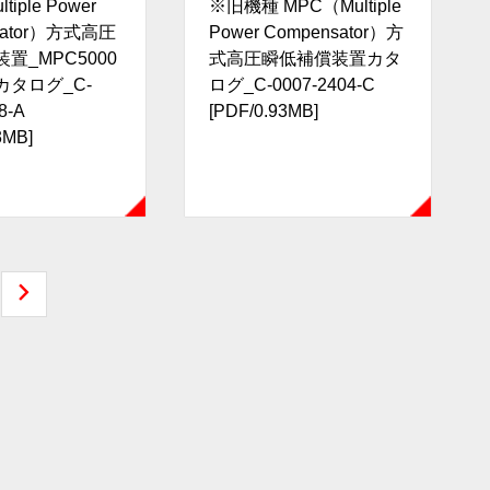
tiple Power
※旧機種 MPC（Multiple
sator）方式高圧
Power Compensator）方
置_MPC5000
式高圧瞬低補償装置カタ
カタログ_C-
ログ_C-0007-2404-C
8-A
[PDF/0.93MB]
3MB]