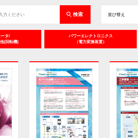
ータ/
パワーエレクトロニクス
他(回転機)
（電力変換装置）